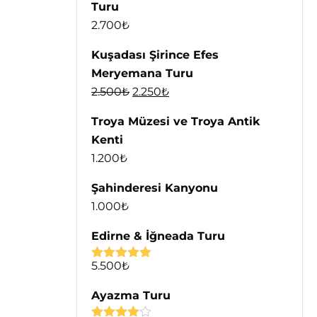
Turu
2.700
₺
Kuşadası Şirince Efes
Meryemana Turu
2.500
₺
2.250
₺
Troya Müzesi ve Troya Antik
Kenti
1.200
₺
Şahinderesi Kanyonu
1.000
₺
Edirne & İğneada Turu
5.500
₺
5 üzerinden
5.00
oy aldı
Ayazma Turu