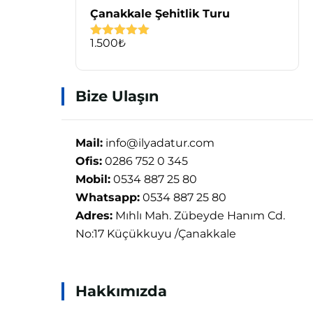
Çanakkale Şehitlik Turu
1.500
₺
5 üzerinden
5.00
oy aldı
Bize Ulaşın
Mail:
info@ilyadatur.com
Ofis:
0286 752 0 345
Mobil:
0534 887 25 80
Whatsapp:
0534 887 25 80
Adres:
Mıhlı Mah. Zübeyde Hanım Cd.
No:17 Küçükkuyu /Çanakkale
Hakkımızda