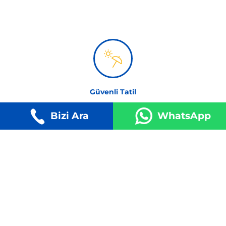
Güvenli Tatil
Kesin kalkış garantisi ile %99'a varan başarılı tur yüzdesi
Bizi Ara
WhatsApp
Mutlu Yüzler
Misafirlerimiz uygun fiyata aldıkları turlar ile daima
mutlular