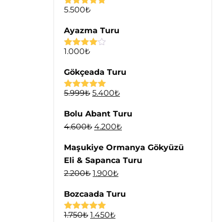
5.500
₺
5 üzerinden
5.00
oy aldı
Ayazma Turu
1.000
₺
5
üzerinden
4.00
oy
Gökçeada Turu
aldı
5.999
₺
5.400
₺
5 üzerinden
5.00
oy aldı
Bolu Abant Turu
4.600
₺
4.200
₺
Maşukiye Ormanya Gökyüzü
Eli & Sapanca Turu
2.200
₺
1.900
₺
Bozcaada Turu
1.750
₺
1.450
₺
5 üzerinden