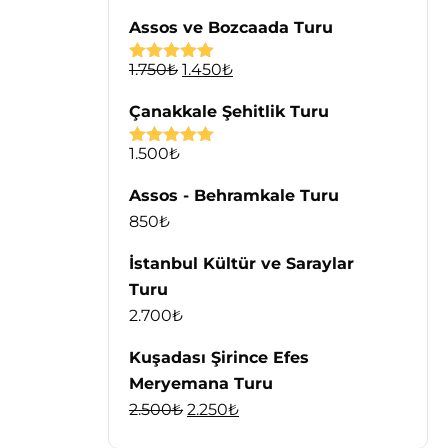
5.00
oy aldı
Assos ve Bozcaada Turu
1.750
₺
1.450
₺
5 üzerinden
5.00
oy aldı
Çanakkale Şehitlik Turu
1.500
₺
5 üzerinden
5.00
oy aldı
Assos - Behramkale Turu
850
₺
İstanbul Kültür ve Saraylar
Turu
2.700
₺
Kuşadası Şirince Efes
Meryemana Turu
2.500
₺
2.250
₺