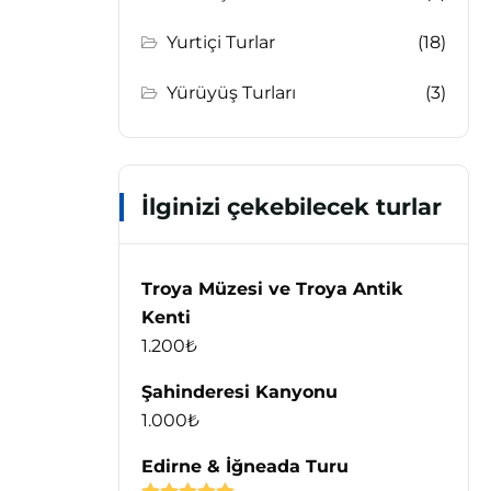
Yurtiçi Turlar
(18)
Yürüyüş Turları
(3)
İlginizi çekebilecek turlar
Troya Müzesi ve Troya Antik
Kenti
1.200
₺
Şahinderesi Kanyonu
1.000
₺
Edirne & İğneada Turu