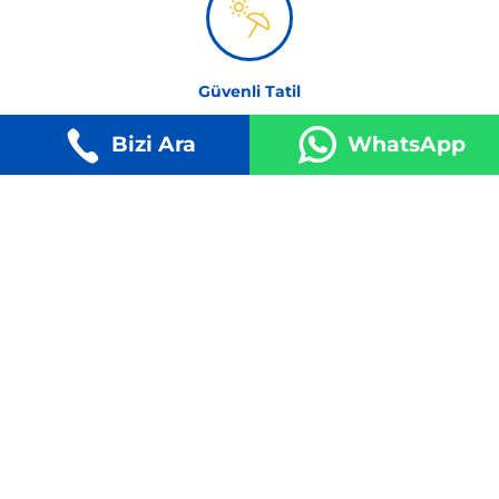
Güvenli Tatil
Kesin kalkış garantisi ile %99'a varan başarılı tur yüzdesi
Bizi Ara
WhatsApp
Mutlu Yüzler
Misafirlerimiz uygun fiyata aldıkları turlar ile daima
mutlular
Kredi Kartı ile Güvenli Ödeme