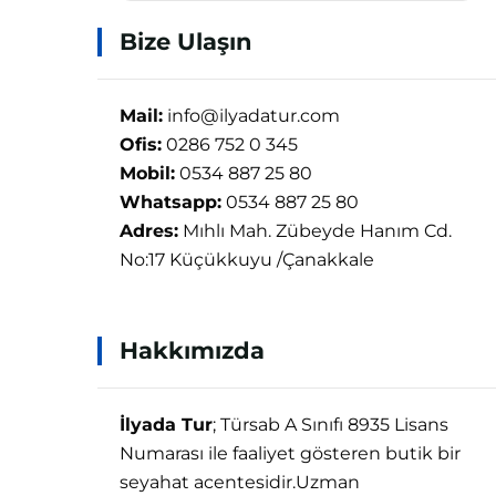
Bize Ulaşın
Mail:
info@ilyadatur.com
Ofis:
0286 752 0 345
Mobil:
0534 887 25 80
Whatsapp:
0534 887 25 80
Adres:
Mıhlı Mah. Zübeyde Hanım Cd.
No:17 Küçükkuyu /Çanakkale
Hakkımızda
İlyada Tur
; Türsab A Sınıfı 8935 Lisans
Numarası ile faaliyet gösteren butik bir
seyahat acentesidir.Uzman