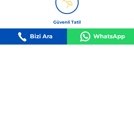
Güvenli Tatil
Kesin kalkış garantisi ile %99'a varan başarılı tur yüzdesi
Bizi Ara
WhatsApp
Mutlu Yüzler
Misafirlerimiz uygun fiyata aldıkları turlar ile daima
mutlular
Kredi Kartı ile Güvenli Ödeme
256 bit şifreleme ile yüksek güvenlikli online alışveriş