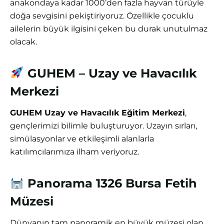
anakondaya kadar 1000’den fazla hayvan türüyle
doğa sevgisini pekiştiriyoruz. Özellikle çocuklu
ailelerin büyük ilgisini çeken bu durak unutulmaz
olacak.
GUHEM – Uzay ve Havacılık
Merkezi
GUHEM Uzay ve Havacılık Eğitim Merkezi
,
gençlerimizi bilimle buluşturuyor. Uzayın sırları,
simülasyonlar ve etkileşimli alanlarla
katılımcılarımıza ilham veriyoruz.
Panorama 1326 Bursa Fetih
Müzesi
Dünyanın tam panoramik en büyük müzesi olan